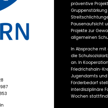
präventive Projek
Gruppenstärkung a
Streitschlichtung
Pausenaufsicht u
Projekte zur Gewa
allgemeinen Schu
In Absprache mit 
die Schulsozialar
an. In Kooperatio
Friedrichshain-Kre
Jugendamts und d
28
Förderbedarf stell
4987
interdisziplinäre F
9853
Wochen stattfind
in