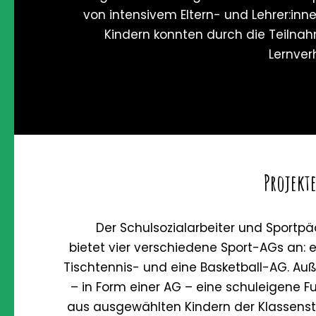
von intensivem Eltern- und Lehrer:inn
Kindern konnten durch die Teilnah
Lernver
Projekte
Der Schulsozialarbeiter und Sportp
bietet vier verschiedene Sport-AGs an: e
Tischtennis- und eine Basketball-AG. Auß
– in Form einer AG – eine schuleigene 
aus ausgewählten Kindern der Klassenst