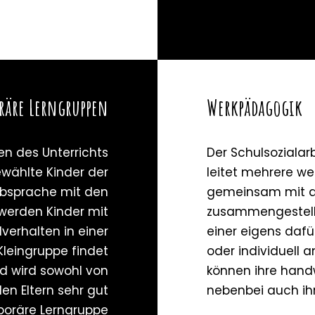
räre Lerngruppen
Werkpädagogik
en des Unterrichts
Der Schulsozialarb
wählte Kinder der
leitet mehrere w
 Absprache mit den
gemeinsam mit de
 werden Kinder mit
zusammengestellt 
verhalten in einer
einer eigens daf
 Kleingruppe findet
oder individuell a
nd wird sowohl von
können ihre hand
en Eltern sehr gut
nebenbei auch ihr
poräre Lerngruppe