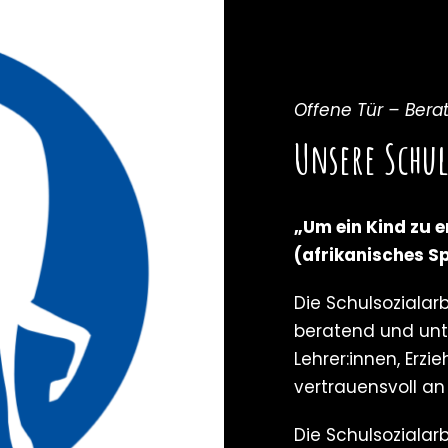
Offene Tür – Bera
Unsere Schul
„Um ein Kind zu e
(afrikanisches S
Die Schulsozialar
beratend und unte
Lehrer:innen, Erzi
vertrauensvoll an
Die Schulsozialar