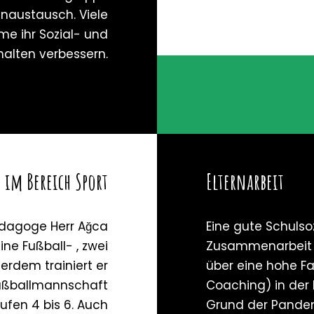
enaustausch. Viele
me ihr Sozial- und
halten verbessern.
 im Bereich Sport
Elternarbeit
ädagoge Herr Ağca
Eine gute Schulsoz
ine Fußball- , zwei
Zusammenarbeit mi
erdem trainiert er
über eine hohe F
Fußballmannschaft
Coaching) in der 
ufen 4 bis 6. Auch
Grund der Pandem