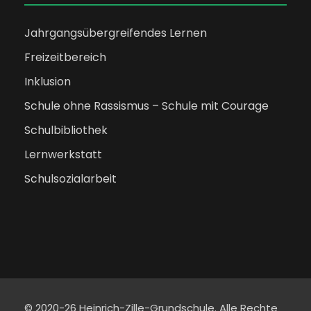
d
-
u
Jahrgangsübergreifendes Lernen
A
N
n
Freizeitbereich
n
a
Inklusion
g
Schule ohne Rassismus – Schule mit Courage
s
v
e
Schulbibliothek
i
i
n
Lernwerkstatt
Schulsozialarbeit
c
g
h
a
t
t
e
i
© 2020-26 Heinrich-Zille-Grundschule. Alle Rechte